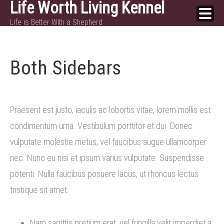
Life Worth Living Kennel
Skip
Life is Better With a Shepherd
to
content
Both Sidebars
Praesent est justo, iaculis ac lobortis vitae, lorem mollis est
condimentum urna. Vestibulum porttitor et dui. Donec
vulputate molestie metus, vel faucibus augue ullamcorper
nec. Nunc eu nisi et ipsum varius vulputate. Suspendisse
potenti. Nulla faucibus posuere lacus, ut rhoncus lectus
tristique sit amet.
Nam sagittis pretium erat, vel fringilla velit imperdiet a