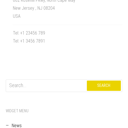
602 Rosehill Pkwy, North Cape May
New Jersey , NJ 08204
USA
Tel: +1 23456 789
Tel: +1 3456 7891
Search
for:
WIDGET MENU
News